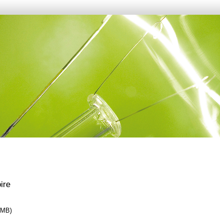
ire
 MB)