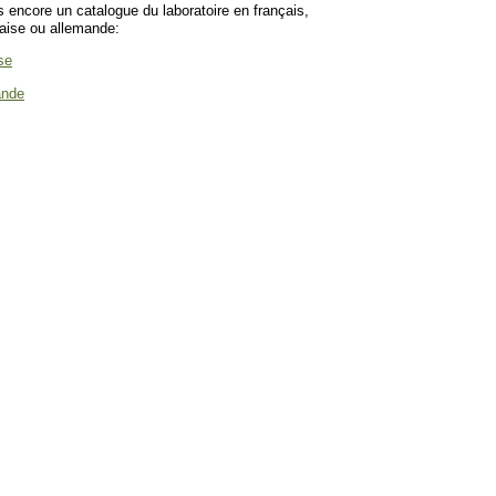
encore un catalogue du laboratoire en français,
laise ou allemande:
se
ande