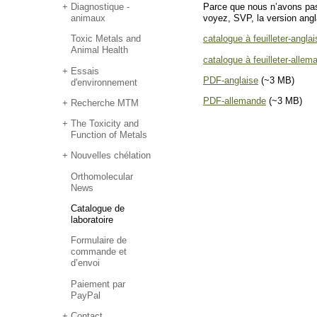
Diagnostique -
Parce que nous n’avons pas 
animaux
voyez, SVP, la version ang
Toxic Metals and
catalogue à feuilleter-anglai
Animal Health
catalogue à feuilleter-allem
Essais
PDF-anglaise
(~3 MB)
d'environnement
PDF-allemande
(~3 MB)
Recherche MTM
The Toxicity and
Function of Metals
Nouvelles chélation
Orthomolecular
News
Catalogue de
laboratoire
Formulaire de
commande et
d’envoi
Paiement par
PayPal
Contact