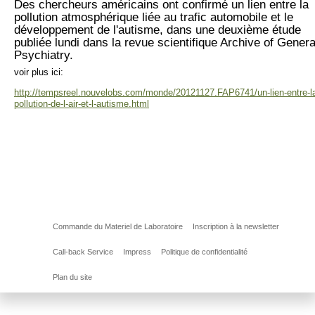
Des chercheurs américains ont confirmé un lien entre la
pollution atmosphérique liée au trafic automobile et le
développement de l'autisme, dans une deuxième étude
publiée lundi dans la revue scientifique Archive of Genera
Psychiatry.
voir plus
ici:
http://tempsreel.nouvelobs.com/monde/20121127.FAP6741/un-lien-entre-l
pollution-de-l-air-et-l-autisme.html
Commande du Materiel de Laboratoire
Inscription à la newsletter
Call-back Service
Impress
Politique de confidentialité
Plan du site