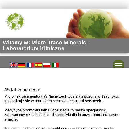
Witamy w: Micro Trace Minerals -
Laboratorium Kliniczne
Toggle
45 lat w biznesie
Micro mikroelementów. W Niemczech została założona w 1975 roku,
specjalizuje się w analizie minerałów i metali toksycznych.
Medycyna ortomolekularna i chelatacja to nasza specjalność,
zapewniamy szeroki zakres diagnostyki dla lekarzy i klinik na całym
świecie.
Testujemy ludzi, zwierzeta i próbki środowiskowe, takie jak woda i