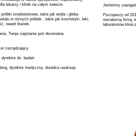
la lekarzy i klinik na całym świecie.
Jesteśmy zaangażo
i próbki środowiskowe, takie jak woda i gleba.
Począwszy od 2011
talu w różnych próbek , takie jak kosmetyki, leki,
niezależną firmą, 
ść, nawet tkanek.
laboratoriów klini
ania. Twoje zapytanie jest doceniana.
tor zarządzający
 dyrektor ds. badań
bbing, dyrektor medyczny, doradca naukowy