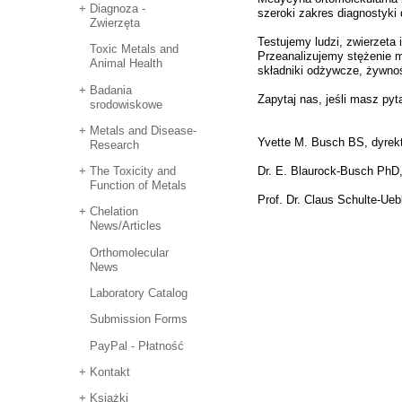
Diagnoza -
szeroki zakres diagnostyki d
Zwierzęta
Testujemy ludzi, zwierzeta 
Toxic Metals and
Przeanalizujemy stężenie me
Animal Health
składniki odżywcze, żywno
Badania
Zapytaj nas, jeśli masz pyt
srodowiskowe
Metals and Disease-
Yvette M. Busch BS, dyrek
Research
The Toxicity and
Dr. E. Blaurock-Busch PhD,
Function of Metals
Prof. Dr. Claus Schulte-Ue
Chelation
News/Articles
Orthomolecular
News
Laboratory Catalog
Submission Forms
PayPal - Płatność
Kontakt
Książki