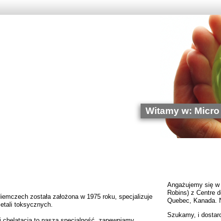
Witamy w: Micro 
Angażujemy się w 
Robins) z Centre d
emczech została założona w 1975 roku, specjalizuje
Quebec, Kanada. N
metali toksycznych.
Szukamy, i dostar
 chelatacja to nasza specjalność, zapewniamy