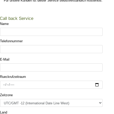
Für unsere Kunden ist dieser Service selbstverständlich kostenlos:
Call back Service
Name
Telefonnummer
E-Mail
Rueckrufzeitraum
Zeitzone
Land