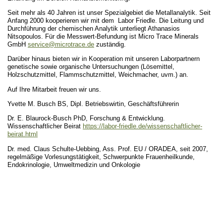
Seit mehr als 40 Jahren ist unser Spezialgebiet die Metallanalytik. Seit
Anfang 2000 kooperieren wir mit dem Labor Friedle. Die Leitung und
Durchführung der chemischen Analytik unterliegt Athanasios
Nitsopoulos. Für die Messwert-Befundung ist Micro Trace Minerals
GmbH
service@microtrace.de
zuständig.
Darüber hinaus bieten wir in Kooperation mit unseren Laborpartnern
genetische sowie organische Untersuchungen (Lösemittel,
Holzschutzmittel, Flammschutzmittel, Weichmacher, uvm.) an.
Auf Ihre Mitarbeit freuen wir uns.
Yvette M. Busch BS, Dipl. Betriebswirtin, Geschäftsführerin
Dr. E. Blaurock-Busch PhD, Forschung & Entwicklung.
Wissenschaftlicher Beirat
https://labor-friedle.de/wissenschaftlicher-
beirat.html
Dr. med. Claus Schulte-Uebbing, Ass. Prof. EU / ORADEA, seit 2007,
regelmäßige Vorlesungstätigkeit, Schwerpunkte Frauenheilkunde,
Endokrinologie, Umweltmedizin und Onkologie