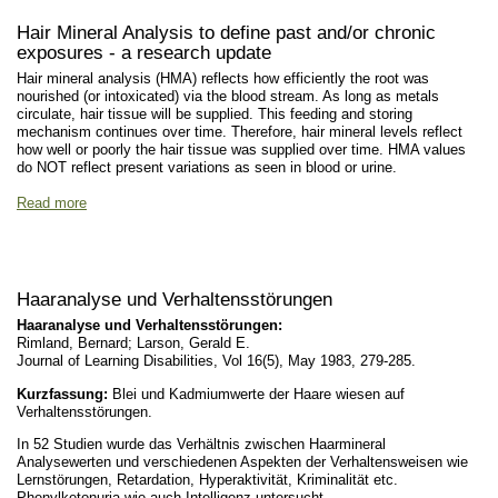
Hair Mineral Analysis to define past and/or chronic
exposures - a research update
Hair mineral analysis (HMA) reflects how efficiently the root was
nourished (or intoxicated) via the blood stream. As long as metals
circulate, hair tissue will be supplied. This feeding and storing
mechanism continues over time. Therefore, hair mineral levels reflect
how well or poorly the hair tissue was supplied over time. HMA values
do NOT reflect present variations as seen in blood or urine.
Read more
Haaranalyse und Verhaltensstörungen
Haaranalyse und Verhaltensstörungen:
Rimland, Bernard; Larson, Gerald E.
Journal of Learning Disabilities, Vol 16(5), May 1983, 279-285.
Kurzfassung:
Blei und Kadmiumwerte der Haare wiesen auf
Verhaltensstörungen.
In 52 Studien wurde das Verhältnis zwischen Haarmineral
Analysewerten und verschiedenen Aspekten der Verhaltensweisen wie
Lernstörungen, Retardation, Hyperaktivität, Kriminalität etc.
Phenylketonuria wie auch Intelligenz untersucht.