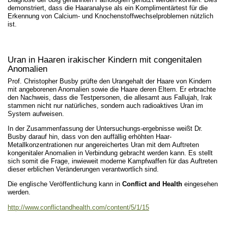
demonstriert, dass die Haaranalyse als ein Komplimentärtest für die
Erkennung von Calcium- und Knochenstoffwechselproblemen nützlich
ist.
Uran in Haaren irakischer Kindern mit congenitalen
Anomalien
Prof. Christopher Busby prüfte den Urangehalt der Haare von Kindern
mit angeborenen Anomalien sowie die Haare deren Eltern. Er erbrachte
den Nachweis, dass die Testpersonen, die allesamt aus Fallujah, Irak
stammen nicht nur natürliches, sondern auch radioaktives Uran im
System aufweisen.
In der Zusammenfassung der Untersuchungs-ergebnisse weißt Dr.
Busby darauf hin, dass von den auffällig erhöhten Haar-
Metallkonzentrationen nur angereichertes Uran mit dem Auftreten
kongenitaler Anomalien in Verbindung gebracht werden kann. Es stellt
sich somit die Frage, inwieweit moderne Kampfwaffen für das Auftreten
dieser erblichen Veränderungen verantwortlich sind.
Die englische Veröffentlichung kann in
Conflict and Health
eingesehen
werden.
http://www.conflictandhealth.com/content/5/1/15