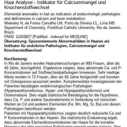
Haar Analyse - Indikator für Calciummangel und
Knochenstoffwechsel
Elemental anomalies in hair as indicators of endocrinologic pathologies
and deficiencies in calcium and bone metabolism.
Miekeley N, de Fortes Carvalho LM, Porto da Silveira CL, Lima MB.
Department of Chemistry, Pontifical Catholic University, Rio de Janeiro,
Brazil.
PMID: 11603827 [PubMed - indexed for MEDLINE]
Übersetzung: Spurenelemente Abnormalitäten in Haaren als
Indikator für endokrine Pathologien, Calciummangel und
Knochenstoffwechsel
Kurzfassung:
In Rio de Janeiro wurden Haaruntersuchungen an 900 Frauen, älter als
40 Jahre, durchgeführt. Ergebnisse zeigten, dass abnormale Ca- und P-
Konzentrationen auf Stoffwechselpathologien hinwiesen. Sehr niedrige
Werte wurden in 72 Frauen, älter als 60 Jahre festgestellt und konnten
mit Osteoporose assoziiert werden. Komplementäre Investigationen der
Patienten bestätigten endokrinologischen Pathologien
(Hyperparathyroidismus, Hyper- und Hypoparathyroidismus) und
Osteomalazie. Dies ergab statistische Bestätigung für die Hypothese,
dass Ca, P und andere Spurenelemente in Verbindung mit toxischen
Werten an Cd und anderen Elementen (Fe, Mn, Mg, Sr, Ba) von diesen
Pathologien beeinflusst werden.
Patienten mit Hypoparathyroidismus zeigten deutlich reduzierte Ca und
P Konzentrationen in den Haaren. Die statistische Evaluierung ergab,
dass abnormale Elementkonzentrationen der Haare für die korrekte
Diagnose der obig genannten Pathologien genutzt werden können. Dies